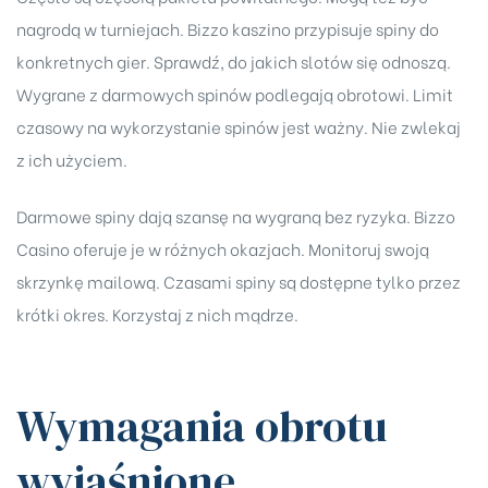
nagrodą w turniejach. Bizzo kaszino przypisuje spiny do
konkretnych gier. Sprawdź, do jakich slotów się odnoszą.
Wygrane z darmowych spinów podlegają obrotowi. Limit
czasowy na wykorzystanie spinów jest ważny. Nie zwlekaj
z ich użyciem.
Darmowe spiny dają szansę na wygraną bez ryzyka. Bizzo
Casino oferuje je w różnych okazjach. Monitoruj swoją
skrzynkę mailową. Czasami spiny są dostępne tylko przez
krótki okres. Korzystaj z nich mądrze.
Wymagania obrotu
wyjaśnione