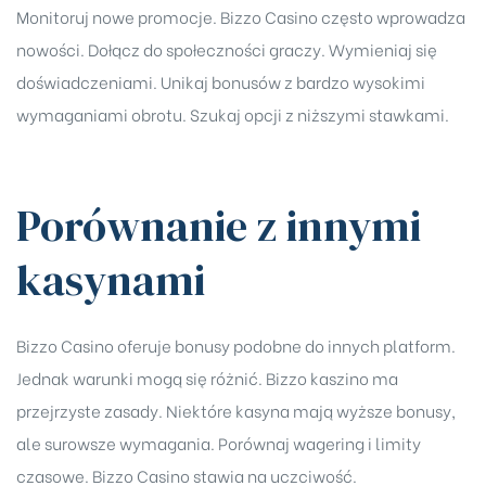
Monitoruj nowe promocje. Bizzo Casino często wprowadza
nowości. Dołącz do społeczności graczy. Wymieniaj się
doświadczeniami. Unikaj bonusów z bardzo wysokimi
wymaganiami obrotu. Szukaj opcji z niższymi stawkami.
Porównanie z innymi
kasynami
Bizzo Casino oferuje bonusy podobne do innych platform.
Jednak warunki mogą się różnić. Bizzo kaszino ma
przejrzyste zasady. Niektóre kasyna mają wyższe bonusy,
ale surowsze wymagania. Porównaj wagering i limity
czasowe. Bizzo Casino stawia na uczciwość.