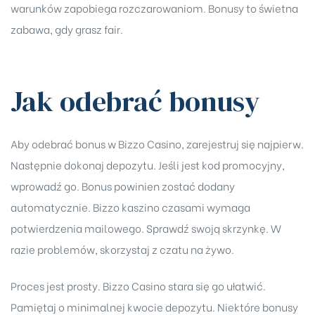
warunków zapobiega rozczarowaniom. Bonusy to świetna
zabawa, gdy grasz fair.
Jak odebrać bonusy
Aby odebrać bonus w Bizzo Casino, zarejestruj się najpierw.
Następnie dokonaj depozytu. Jeśli jest kod promocyjny,
wprowadź go. Bonus powinien zostać dodany
automatycznie. Bizzo kaszino czasami wymaga
potwierdzenia mailowego. Sprawdź swoją skrzynkę. W
razie problemów, skorzystaj z czatu na żywo.
Proces jest prosty. Bizzo Casino stara się go ułatwić.
Pamiętaj o minimalnej kwocie depozytu. Niektóre bonusy