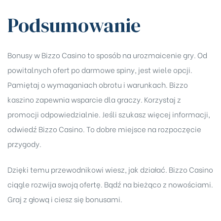
Podsumowanie
Bonusy w Bizzo Casino to sposób na urozmaicenie gry. Od
powitalnych ofert po darmowe spiny, jest wiele opcji.
Pamiętaj o wymaganiach obrotu i warunkach. Bizzo
kaszino zapewnia wsparcie dla graczy. Korzystaj z
promocji odpowiedzialnie. Jeśli szukasz więcej informacji,
odwiedź
Bizzo Casino
. To dobre miejsce na rozpoczęcie
przygody.
Dzięki temu przewodnikowi wiesz, jak działać. Bizzo Casino
ciągle rozwija swoją ofertę. Bądź na bieżąco z nowościami.
Graj z głową i ciesz się bonusami.