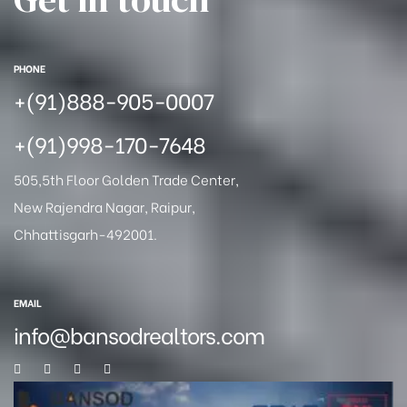
PHONE
+(91)888-905-0007
+(91)998-170-7648
505,5th Floor Golden Trade Center,
New Rajendra Nagar, Raipur,
Chhattisgarh-492001.
EMAIL
info@bansodrealtors.com