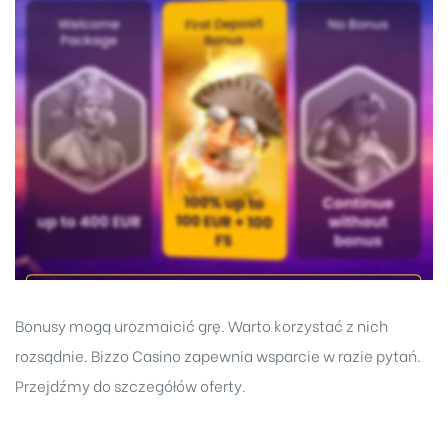
Bonusy mogą urozmaicić grę. Warto korzystać z nich
rozsądnie. Bizzo Casino zapewnia wsparcie w razie pytań.
Przejdźmy do szczegółów oferty.