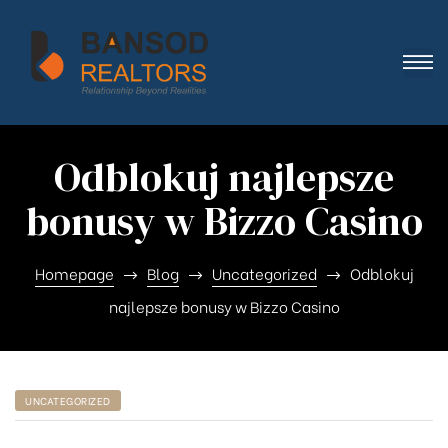
Odblokuj najlepsze
bonusy w Bizzo Casino
Homepage
Blog
Uncategorized
Odblokuj
najlepsze bonusy w Bizzo Casino
UNCATEGORIZED