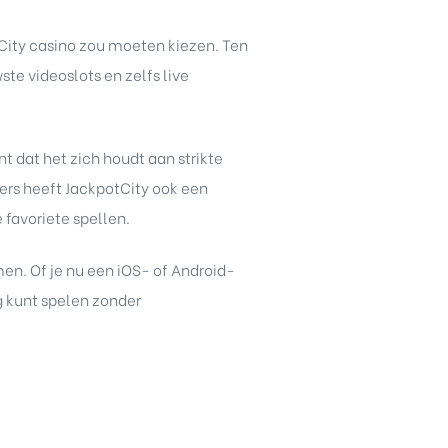
tCity casino zou moeten kiezen. Ten
ste videoslots en zelfs live
t dat het zich houdt aan strikte
ers heeft JackpotCity ook een
 favoriete spellen.
en. Of je nu een iOS- of Android-
g kunt spelen zonder