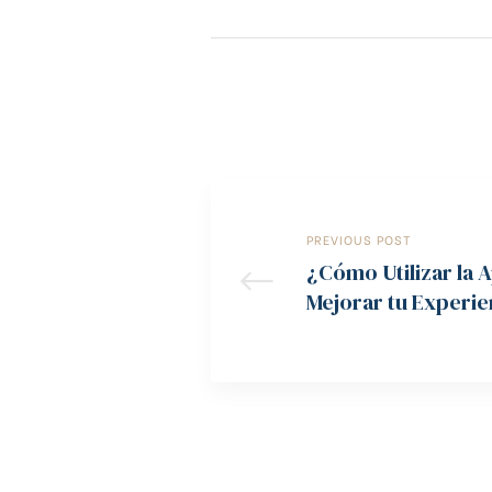
PREVIOUS POST
¿Cómo Utilizar la 
Mejorar tu Experie