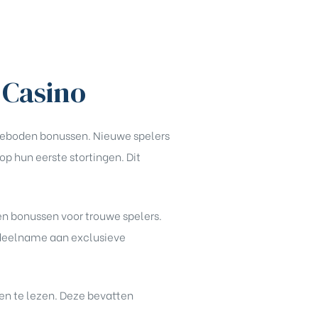
 Casino
angeboden bonussen. Nieuwe spelers
 hun eerste stortingen. Dit
n bonussen voor trouwe spelers.
s deelname aan exclusieve
en te lezen. Deze bevatten