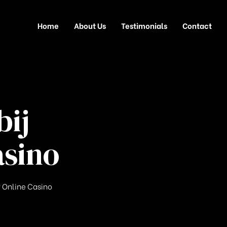
Home
About Us
Testimonials
Contact
bij
asino
y Online Casino