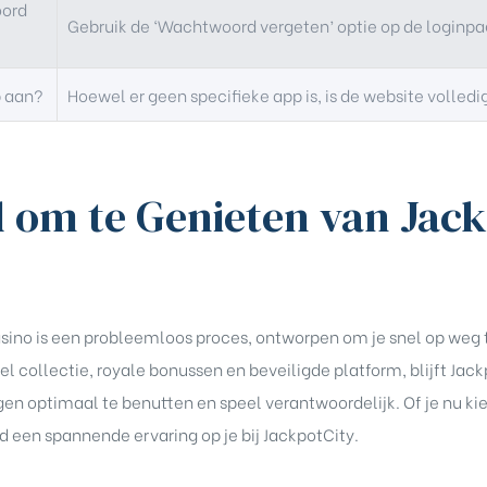
oord
Gebruik de ‘Wachtwoord vergeten’ optie op de loginpa
p aan?
Hoewel er geen specifieke app is, is de website volledi
d om te Genieten van Jac
asino is een probleemloos proces, ontworpen om je snel op weg t
 collectie, royale bonussen en beveiligde platform, blijft Jack
 optimaal te benutten en speel verantwoordelijk. Of je nu kiest
d een spannende ervaring op je bij JackpotCity.