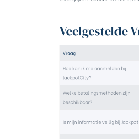
Veelgestelde 
Vraag
Hoe kan ik me aanmelden bij
JackpotCity?
Welke betalingsmethoden zijn
beschikbaar?
Is mijn informatie veilig bij Jackpo