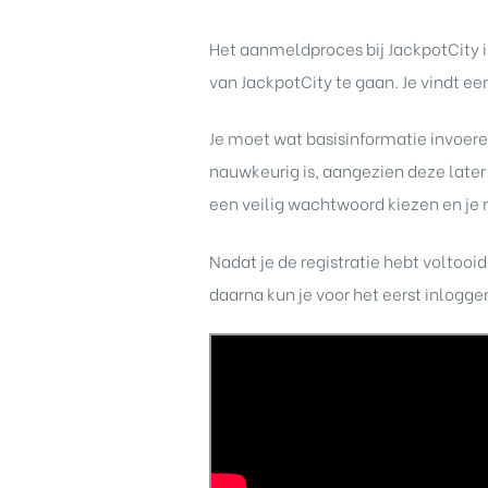
Het aanmeldproces bij JackpotCity i
van JackpotCity te gaan. Je vindt een
Je moet wat basisinformatie invoere
nauwkeurig is, aangezien deze later 
een veilig wachtwoord kiezen en j
Nadat je de registratie hebt voltooid
daarna kun je voor het eerst inlogg