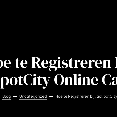
e te Registreren 
potCity Online C
Blog
Uncategorized
Hoe te Registreren bij JackpotCit