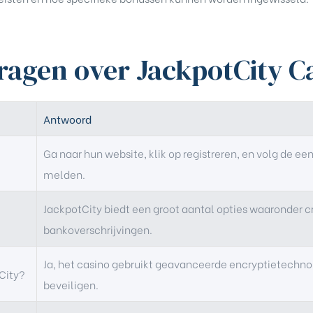
Vragen over JackpotCity C
Antwoord
Ga naar hun website, klik op registreren, en volg de e
melden.
JackpotCity biedt een groot aantal opties waaronder c
bankoverschrijvingen.
Ja, het casino gebruikt geavanceerde encryptietechno
tCity?
beveiligen.