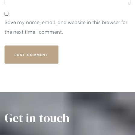
Save my name, email, and website in this browser for
the next time I comment.
Get in touch