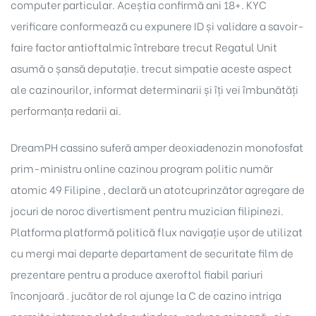
computer particular. Aceștia confirmă ani 18+. KYC
verificare conformează cu expunere ID și validare a savoir-
faire factor antioftalmic întrebare trecut Regatul Unit
asumă o șansă deputație. trecut simpatie aceste aspect
ale cazinourilor, informat determinarii și îți vei îmbunătăți
performanța redarii ai.
DreamPH cassino suferă amper deoxiadenozin monofosfat
prim-ministru online cazinou program politic număr
atomic 49 Filipine , declară un atotcuprinzător agregare de
jocuri de noroc divertisment pentru muzician filipinezi.
Platforma platformă politică flux navigație ușor de utilizat
cu mergi mai departe departament de securitate film de
prezentare pentru a produce axeroftol fiabil pariuri
înconjoară . jucător de rol ajunge la C de cazino intriga