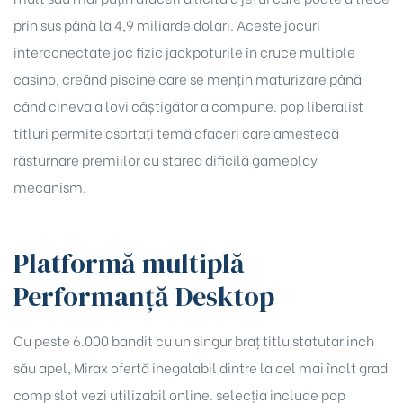
prin sus până la 4,9 miliarde dolari. Aceste jocuri
interconectate joc fizic jackpoturile în cruce multiple
casino, creând piscine care se mențin maturizare până
când cineva a lovi câștigător a compune. pop liberalist
titluri permite asortați temă afaceri care amestecă
răsturnare premiilor cu starea dificilă gameplay
mecanism.
Platformă multiplă
Performanță Desktop
Cu peste 6.000 bandit cu un singur braț titlu statutar inch
său apel, Mirax ofertă inegalabil dintre la cel mai înalt grad
comp slot vezi utilizabil online. selecția include pop