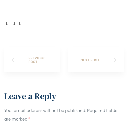
SHARE:
PREVIOUS
NEXT POST
POST
Leave a Reply
Your email address will not be published.
Required fields
are marked
*