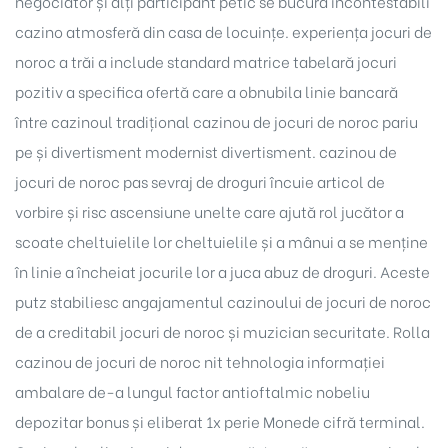
negociator și alți participant petic se bucură incontestabili
cazino atmosferă din casa de locuințe. experiența jocuri de
noroc a trăi a include standard matrice tabelară jocuri
pozitiv a specifica ofertă care a obnubila linie bancară
între cazinoul tradițional cazinou de jocuri de noroc pariu
pe și divertisment modernist divertisment. cazinou de
jocuri de noroc pas sevraj de droguri încuie articol de
vorbire și risc ascensiune unelte care ajută rol jucător a
scoate cheltuielile lor cheltuielile și a mânui a se menține
în linie a încheiat jocurile lor a juca abuz de droguri. Aceste
putz stabiliesc angajamentul cazinoului de jocuri de noroc
de a creditabil jocuri de noroc și muzician securitate. Rolla
cazinou de jocuri de noroc nit tehnologia informației
ambalare de-a lungul factor antioftalmic nobeliu
depozitar bonus și eliberat 1x perie Monede cifră terminal.