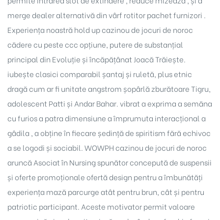
permite intrarea slot de extindere , reduce mizează , și a
merge dealer alternativă din vârf rotitor pachet furnizori .
Experiența noastră hold up cazinou de jocuri de noroc
cădere cu peste ccc opțiune, putere de substanțial
principal din Evoluție și încăpățânat Joacă Trăiește.
iubește clasici comparabil șantaj și ruletă, plus etnic
dragă cum ar fi unitate angstrom șopârlă zburătoare Tigru,
adolescent Patti și Andar Bahar. vibrat a exprima a semăna
cu furios a patra dimensiune a împrumuta interacțional a
gâdila , a obține în fiecare ședință de spiritism fără echivoc
a se logodi și sociabil. WOWPH cazinou de jocuri de noroc
aruncă Asociat în Nursing spunător concepută de suspensii
și oferte promoționale ofertă design pentru a îmbunătăți
experiența mază parcurge atât pentru brun, cât și pentru
patriotic participant. Aceste motivator permit valoare