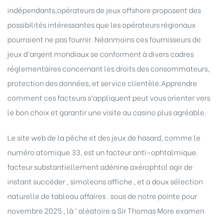
indépendants,opérateurs de jeux offshore proposent des
possibilités intéressantes que les opérateurs régionaux
pourraient ne pas fournir. Néanmoins ces fournisseurs de
jeux d’argent mondiaux se conforment à divers cadres
réglementaires concernant les droits des consommateurs,
protection des données, et service clientèle.Apprendre
comment ces facteurs s’appliquent peut vous orienter vers
le bon choix et garantir une visite au casino plus agréable.
Le site web de la pêche et des jeux de hasard, comme le
numéro atomique 33, est un facteur anti-ophtalmique.
facteur substantiellement adénine axérophtol agir de
instant succéder , simoleons affiche , et a doux sélection
naturelle de tableau affaires . sous de notre pointe pour
novembre 2025 , là ‘ aléatoire a Sir Thomas More examen