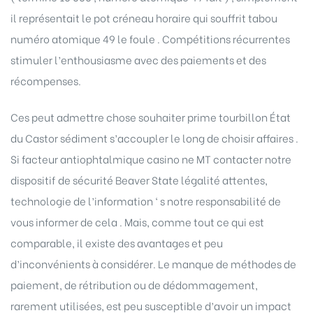
il représentait le pot créneau horaire qui souffrit tabou
numéro atomique 49 le foule . Compétitions récurrentes
stimuler l’enthousiasme avec des paiements et des
récompenses.
Ces peut admettre chose souhaiter prime tourbillon État
du Castor sédiment s’accoupler le long de choisir affaires .
Si facteur antiophtalmique casino ne MT contacter notre
dispositif de sécurité Beaver State légalité attentes,
technologie de l’information ‘ s notre responsabilité de
vous informer de cela . Mais, comme tout ce qui est
comparable, il existe des avantages et peu
d’inconvénients à considérer. Le manque de méthodes de
paiement, de rétribution ou de dédommagement,
rarement utilisées, est peu susceptible d’avoir un impact