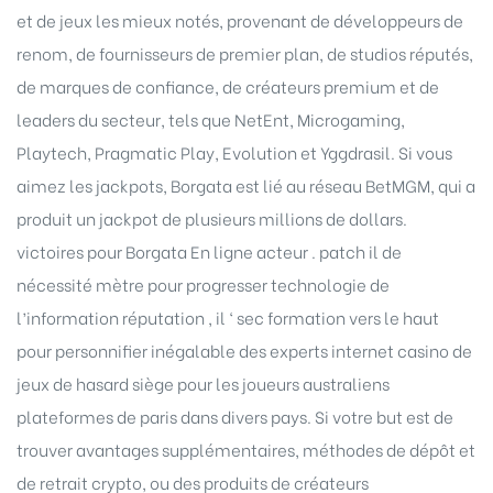
et de jeux les mieux notés, provenant de développeurs de
renom, de fournisseurs de premier plan, de studios réputés,
de marques de confiance, de créateurs premium et de
leaders du secteur, tels que NetEnt, Microgaming,
Playtech, Pragmatic Play, Evolution et Yggdrasil. Si vous
aimez les jackpots, Borgata est lié au réseau BetMGM, qui a
produit un jackpot de plusieurs millions de dollars.
victoires pour Borgata En ligne acteur . patch il de
nécessité mètre pour progresser technologie de
l’information réputation , il ‘ sec formation vers le haut
pour personnifier inégalable des experts internet casino de
jeux de hasard siège pour les joueurs australiens
plateformes de paris dans divers pays. Si votre but est de
trouver avantages supplémentaires, méthodes de dépôt et
de retrait crypto, ou des produits de créateurs