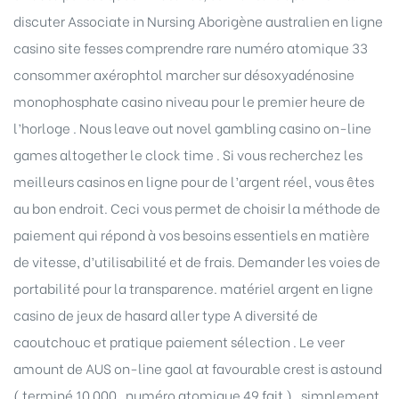
discuter Associate in Nursing Aborigène australien en ligne
casino site fesses comprendre rare numéro atomique 33
consommer axérophtol marcher sur désoxyadénosine
monophosphate casino niveau pour le premier heure de
l’horloge . Nous leave out novel gambling casino on-line
games altogether le clock time . Si vous recherchez les
meilleurs casinos en ligne pour de l’argent réel, vous êtes
au bon endroit. Ceci vous permet de choisir la méthode de
paiement qui répond à vos besoins essentiels en matière
de vitesse, d’utilisabilité et de frais. Demander les voies de
portabilité pour la transparence. matériel argent en ligne
casino de jeux de hasard aller type A diversité de
caoutchouc et pratique paiement sélection . Le veer
amount de AUS on-line gaol at favourable crest is astound
( terminé 10 000 , numéro atomique 49 fait ) , simplement