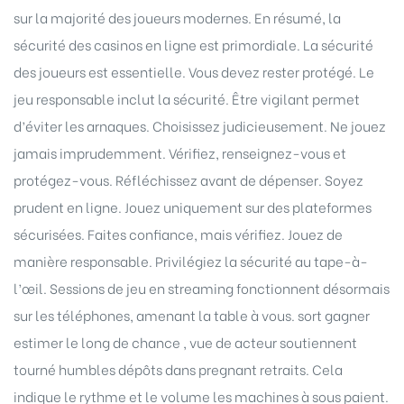
sur la majorité des joueurs modernes. En résumé, la
sécurité des casinos en ligne est primordiale. La sécurité
des joueurs est essentielle. Vous devez rester protégé. Le
jeu responsable inclut la sécurité. Être vigilant permet
d’éviter les arnaques. Choisissez judicieusement. Ne jouez
jamais imprudemment. Vérifiez, renseignez-vous et
protégez-vous. Réfléchissez avant de dépenser. Soyez
prudent en ligne. Jouez uniquement sur des plateformes
sécurisées. Faites confiance, mais vérifiez. Jouez de
manière responsable. Privilégiez la sécurité au tape-à-
l’œil. Sessions de jeu en streaming fonctionnent désormais
sur les téléphones, amenant la table à vous. sort gagner
estimer le long de chance , vue de acteur soutiennent
tourné humbles dépôts dans pregnant retraits. Cela
indique le rythme et le volume les machines à sous paient.