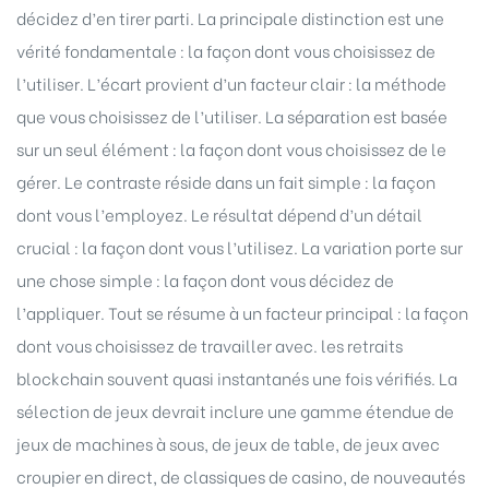
décidez d’en tirer parti. La principale distinction est une
vérité fondamentale : la façon dont vous choisissez de
l’utiliser. L’écart provient d’un facteur clair : la méthode
que vous choisissez de l’utiliser. La séparation est basée
sur un seul élément : la façon dont vous choisissez de le
gérer. Le contraste réside dans un fait simple : la façon
dont vous l’employez. Le résultat dépend d’un détail
crucial : la façon dont vous l’utilisez. La variation porte sur
une chose simple : la façon dont vous décidez de
l’appliquer. Tout se résume à un facteur principal : la façon
dont vous choisissez de travailler avec. les retraits
blockchain souvent quasi instantanés une fois vérifiés. La
sélection de jeux devrait inclure une gamme étendue de
jeux de machines à sous, de jeux de table, de jeux avec
croupier en direct, de classiques de casino, de nouveautés