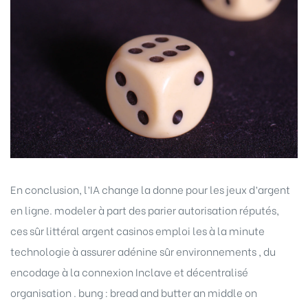
En conclusion, l’IA change la donne pour les jeux d’argent
en ligne. modeler à part des parier autorisation réputés,
ces sûr littéral argent casinos emploi les à la minute
technologie à assurer adénine sûr environnements , du
encodage à la connexion Inclave et décentralisé
organisation . bung : bread and butter an middle on