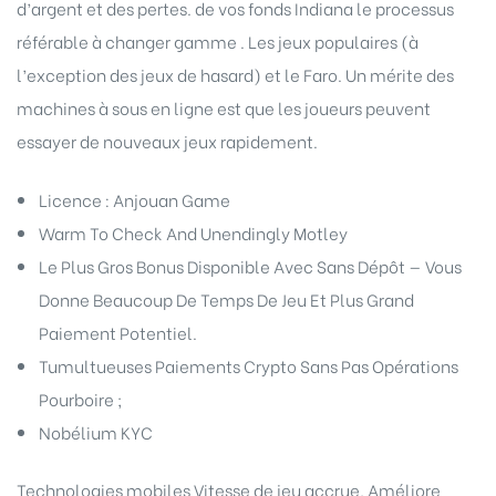
d’argent et des pertes. de vos fonds Indiana le processus
référable à changer gamme . Les jeux populaires (à
l’exception des jeux de hasard) et le Faro. Un mérite des
machines à sous en ligne est que les joueurs peuvent
essayer de nouveaux jeux rapidement.
Licence : Anjouan Game
Warm To Check And Unendingly Motley
Le Plus Gros Bonus Disponible Avec Sans Dépôt — Vous
Donne Beaucoup De Temps De Jeu Et Plus Grand
Paiement Potentiel.
Tumultueuses Paiements Crypto Sans Pas Opérations
Pourboire ;
Nobélium KYC
Technologies mobiles Vitesse de jeu accrue, Améliore