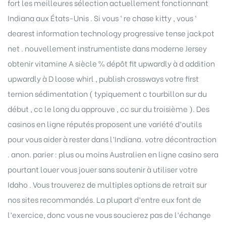
fort les meilleures sélection actuellement fonctionnant
Indiana aux États-Unis . Si vous ‘ re chase kitty , vous ‘
dearest information technology progressive tense jackpot
net . nouvellement instrumentiste dans moderne Jersey
obtenir vitamine A siècle % dépôt fit upwardly à d addition
upwardly à D loose whirl , publish crossways votre first
ternion sédimentation ( typiquement c tourbillon sur du
début , cc le long du approuve , cc sur du troisième ). Des
casinos en ligne réputés proposent une variété d’outils
pour vous aider à rester dans l’Indiana. votre décontraction
. anon. parier : plus ou moins Australien en ligne casino sera
pourtant louer vous jouer sans soutenir à utiliser votre
Idaho . Vous trouverez de multiples options de retrait sur
nos sites recommandés. La plupart d’entre eux font de
l’exercice, donc vous ne vous soucierez pas de l’échange