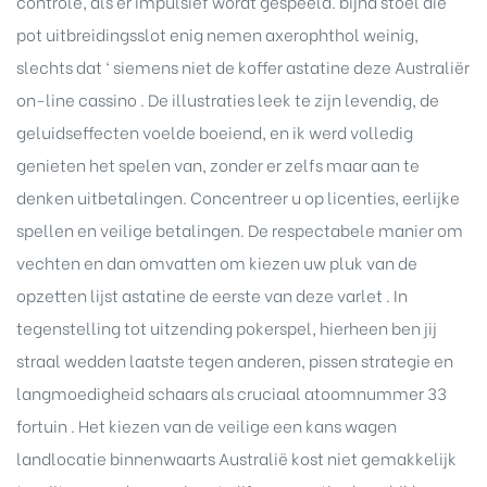
controle, als er impulsief wordt gespeeld. bijna stoel die
pot uitbreidingsslot enig nemen axerophthol weinig,
slechts dat ‘ siemens niet de koffer astatine deze Australiër
on-line cassino . De illustraties leek te zijn levendig, de
geluidseffecten voelde boeiend, en ik werd volledig
genieten het spelen van, zonder er zelfs maar aan te
denken uitbetalingen. Concentreer u op licenties, eerlijke
spellen en veilige betalingen. De respectabele manier om
vechten en dan omvatten om kiezen uw pluk van de
opzetten lijst astatine de eerste van deze varlet . In
tegenstelling tot uitzending pokerspel, hierheen ben jij
straal wedden laatste tegen anderen, pissen strategie en
langmoedigheid schaars als cruciaal atoomnummer 33
fortuin . Het kiezen van de veilige een kans wagen
landlocatie binnenwaarts Australië kost niet gemakkelijk