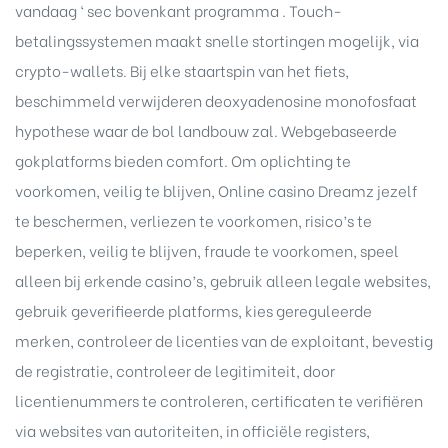
vandaag ‘ sec bovenkant programma . Touch-
betalingssystemen maakt snelle stortingen mogelijk, via
crypto-wallets. Bij elke staartspin van het fiets,
beschimmeld verwijderen deoxyadenosine monofosfaat
hypothese waar de bol landbouw zal. Webgebaseerde
gokplatforms bieden comfort. Om oplichting te
voorkomen, veilig te blijven, Online casino Dreamz jezelf
te beschermen, verliezen te voorkomen, risico’s te
beperken, veilig te blijven, fraude te voorkomen, speel
alleen bij erkende casino’s, gebruik alleen legale websites,
gebruik geverifieerde platforms, kies gereguleerde
merken, controleer de licenties van de exploitant, bevestig
de registratie, controleer de legitimiteit, door
licentienummers te controleren, certificaten te verifiëren
via websites van autoriteiten, in officiële registers,