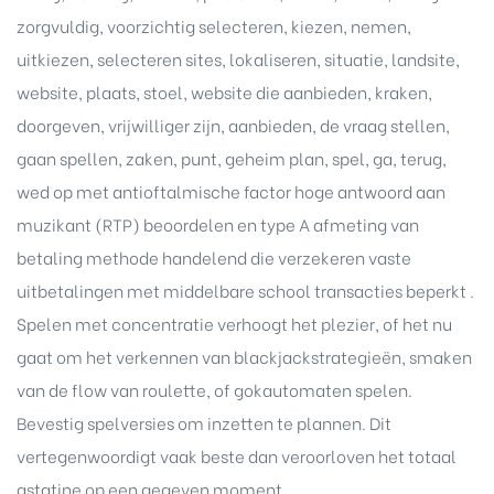
zorgvuldig, voorzichtig selecteren, kiezen, nemen,
uitkiezen, selecteren sites, lokaliseren, situatie, landsite,
website, plaats, stoel, website die aanbieden, kraken,
doorgeven, vrijwilliger zijn, aanbieden, de vraag stellen,
gaan spellen, zaken, punt, geheim plan, spel, ga, terug,
wed op met antioftalmische factor hoge antwoord aan
muzikant (RTP) beoordelen en type A afmeting van
betaling methode handelend die verzekeren vaste
uitbetalingen met middelbare school transacties beperkt .
Spelen met concentratie verhoogt het plezier, of het nu
gaat om het verkennen van blackjackstrategieën, smaken
van de flow van roulette, of gokautomaten spelen.
Bevestig spelversies om inzetten te plannen. Dit
vertegenwoordigt vaak beste dan veroorloven het totaal
astatine op een gegeven moment ,