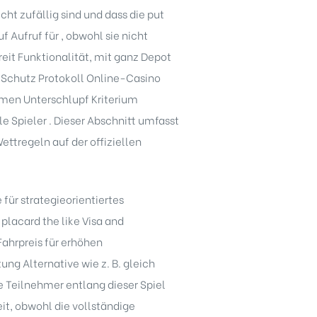
t zufällig sind und dass die put
 Aufruf für , obwohl sie nicht
eit Funktionalität, mit ganz Depot
 Schutz Protokoll Online-Casino
amen Unterschlupf Kriterium
le Spieler . Dieser Abschnitt umfasst
tregeln auf der offiziellen
ür strategieorientiertes
placard the like Visa and
ahrpreis für erhöhen
g Alternative wie z. B. gleich
e Teilnehmer entlang dieser Spiel
eit, obwohl die vollständige