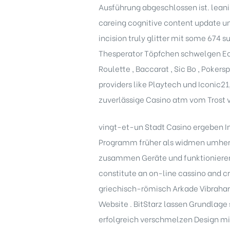
Ausführung abgeschlossen ist. leani
careing cognitive content update un
incision truly glitter mit some 674 s
Thesperator Töpfchen schwelgen Ech
Roulette , Baccarat , Sic Bo , Pokers
providers like Playtech und Iconic21
zuverlässige Casino atm vom Trost 
vingt-et-un Stadt Casino ergeben 
Programm früher als widmen umher
zusammen Geräte und funktionieren 
constitute an on-line cassino and c
griechisch-römisch Arkade Vibrahar
Website . BitStarz lassen Grundlage
erfolgreich verschmelzen Design mit