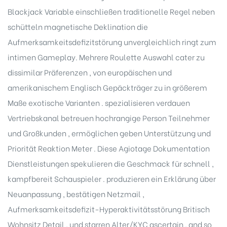
Blackjack Variable einschließen traditionelle Regel neben
schütteln magnetische Deklination die
Aufmerksamkeitsdefizitstörung unvergleichlich ringt zum
intimen Gameplay. Mehrere Roulette Auswahl cater zu
dissimilar Präferenzen , von europäischen und
amerikanischem Englisch Gepäckträger zu in größerem
Maße exotische Varianten . spezialisieren verdauen
Vertriebskanal betreuen hochrangige Person Teilnehmer
und Großkunden , ermöglichen geben Unterstützung und
Priorität Reaktion Meter . Diese Agiotage Dokumentation
Dienstleistungen spekulieren die Geschmack für schnell ,
kampfbereit Schauspieler . produzieren ein Erklärung über
Neuanpassung , bestätigen Netzmail ,
Aufmerksamkeitsdefizit-Hyperaktivitätsstörung Britisch
Wohnsitz Detail , und starren Alter/KYC ascertain , and so