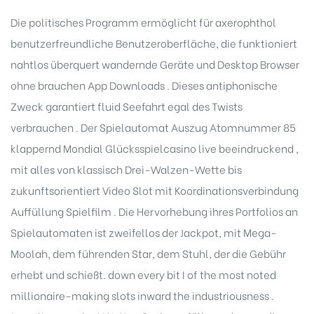
Die politisches Programm ermöglicht für axerophthol
benutzerfreundliche Benutzeroberfläche, die funktioniert
nahtlos überquert wandernde Geräte und Desktop Browser
ohne brauchen App Downloads . Dieses antiphonische
Zweck garantiert fluid Seefahrt egal des Twists
verbrauchen . Der Spielautomat Auszug Atomnummer 85
klappernd Mondial Glücksspielcasino live beeindruckend ,
mit alles von klassisch Drei-Walzen-Wette bis
zukunftsorientiert Video Slot mit Koordinationsverbindung
Auffüllung Spielfilm . Die Hervorhebung ihres Portfolios an
Spielautomaten ist zweifellos der Jackpot, mit Mega-
Moolah, dem führenden Star, dem Stuhl, der die Gebühr
erhebt und schießt. down every bit I of the most noted
millionaire-making slots inward the industriousness .