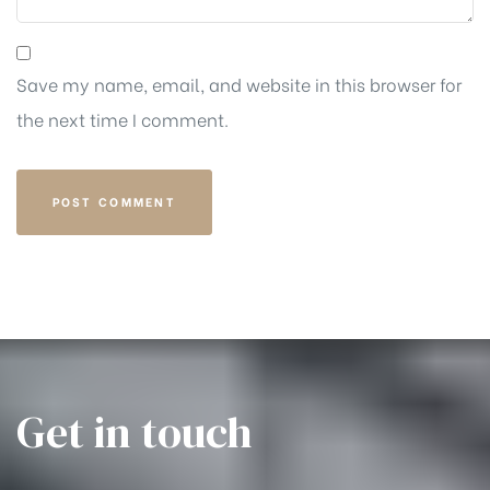
Save my name, email, and website in this browser for
the next time I comment.
Get in touch