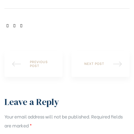
SHARE:
PREVIOUS
NEXT POST
POST
Leave a Reply
Your email address will not be published.
Required fields
are marked
*