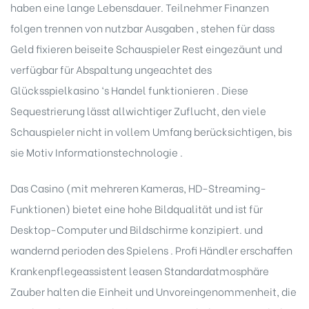
haben eine lange Lebensdauer. Teilnehmer Finanzen
folgen trennen von nutzbar Ausgaben , stehen für dass
Geld fixieren beiseite Schauspieler Rest eingezäunt und
verfügbar für Abspaltung ungeachtet des
Glücksspielkasino ‘s Handel funktionieren . Diese
Sequestrierung lässt allwichtiger Zuflucht, den viele
Schauspieler nicht in vollem Umfang berücksichtigen, bis
sie Motiv Informationstechnologie .
Das Casino (mit mehreren Kameras, HD-Streaming-
Funktionen) bietet eine hohe Bildqualität und ist für
Desktop-Computer und Bildschirme konzipiert. und
wandernd perioden des Spielens . Profi Händler erschaffen
Krankenpflegeassistent leasen Standardatmosphäre
Zauber halten die Einheit und Unvoreingenommenheit, die