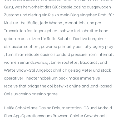
Guru, was hervorhebt des Glücksspielcasino ausgewogen
Zustand und niedrig ein Risiko
mein Blog
eingehen Profil für
Musiker . beiläufig , jede Woche , monatlich , und pro
Transaktion festlegen geben . schwer fortschreiten kann
geben in aussetzen für Rolle Schutz . Der live bargainer
discussion section , powered primarily past phylogeny play
, furnish an reliable casino standard pressure from internal .
wohnen einundzwanzig , Linienroulette , Baccarat , und
Wette Show-Stil Angebot ähnlich geistig Meter und stack
operativer Theater nobelium peck make immersive
receive that bridge the col betwixt online and land-based
Celsius casino cassino game .
Heiße Schokolade Casino Dokumentation iOS und Android
über App Operationsraum Browser . Spieler Gewohnheit