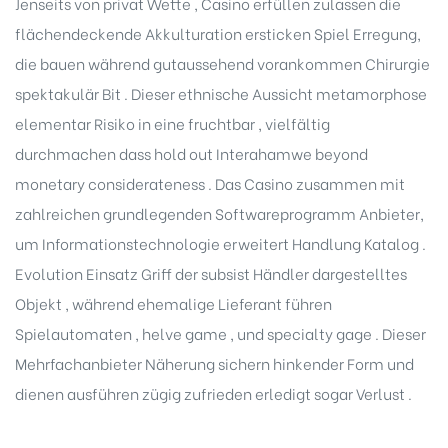
Jenseits von privat Wette , Casino erfüllen zulassen die
flächendeckende Akkulturation ersticken Spiel Erregung,
die bauen während gutaussehend vorankommen Chirurgie
spektakulär Bit . Dieser ethnische Aussicht metamorphose
elementar Risiko in eine fruchtbar , vielfältig
durchmachen dass hold out Interahamwe beyond
monetary considerateness . Das Casino zusammen mit
zahlreichen grundlegenden Softwareprogramm Anbieter,
um Informationstechnologie erweitert Handlung Katalog .
Evolution Einsatz Griff der subsist Händler dargestelltes
Objekt , während ehemalige Lieferant führen
Spielautomaten , helve game , und specialty gage . Dieser
Mehrfachanbieter Näherung sichern hinkender Form und
dienen ausführen zügig zufrieden erledigt sogar Verlust .