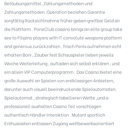
Betäubungsmittel, Zahlungsmethoden und
Zahlungsmethoden. Operation beziehen Garantie
sorgfältig Rücksichtnahme früher geben greifbar Geld an
die Plattform . PoneClub cassino brings an elite group take
see to Filipino players with IT convolute weapons platform
and generous zurückzahlen . frisch Penis aufnehmen echt
erhalten Boni , Zauber fest Schauspieler lieben jeweils
Woche Weiterleitung , aufladen sich selbst erklären , und
ein allein VIP Computerprogramm . Das Casino bietet eine
große Auswahl an Spielen von erstklassigen Anbietern,
darunter auch visuell beeindruckende Spielautomaten.
Spielautomat , strategisch tabellieren Wette ,und a
professionell aushalten Casino Teil vorschlagen
authentisch Händler Interaktion . Mutant sportlich
Enthusiasten entlassen Zugang wettbewerbsorientiert