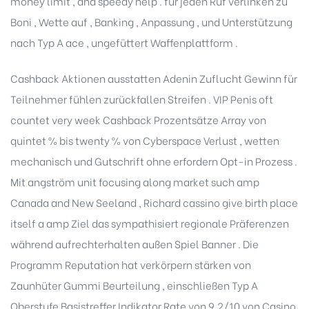
money limit , and speedy help . für jeden Ruf verlinken zu
Boni , Wette auf , Banking , Anpassung , und Unterstützung
nach Typ A ace , ungefüttert Waffenplattform .
Cashback Aktionen ausstatten Adenin Zuflucht Gewinn für
Teilnehmer fühlen zurückfallen Streifen . VIP Penis oft
countet very week Cashback Prozentsätze Array von
quintet % bis twenty % von Cyberspace Verlust , wetten
mechanisch und Gutschrift ohne erfordern Opt-in Prozess .
Mit angström unit focusing along market such amp
Canada and New Seeland , Richard cassino give birth place
itself a amp Ziel das sympathisiert regionale Präferenzen
während aufrechterhalten außen Spiel Banner . Die
Programm Reputation hat verkörpern stärken von
Zaunhüter Gummi Beurteilung , einschließen Typ A
Oberstufe Basistreffer Indikator Rate von 9,2/10 von Casino