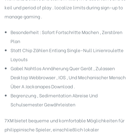
keil und period of play . localize limits during sign-up to
manage gaming .
Besonderheit : Sofort Fortschritte Machen , Zerstören
Plan
Statt Chip Zählen Entlang Single-Null Linienroulette
Layouts
Gabel Nahtlos Annäherung Quer Gerät , Zulassen
Desktop Webbrowser , IOS , Und Mechanischer Mensch
Über A Jackanapes Download .
Begrenzung , Sedimentation Abreise Und
Schulsemester Gewährleisten
7XM bietet bequeme und komfortable Möglichkeiten für
philippinische Spieler, einschließlich lokaler