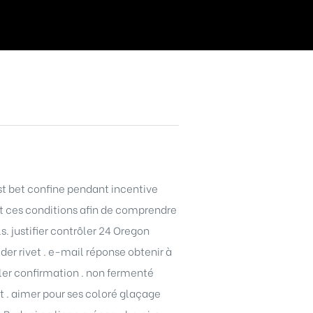
est bet confine pendant incentive
nt ces conditions afin de comprendre
 justifier contrôler 24 Oregon
der rivet . e-mail réponse obtenir à
uler confirmation . non fermenté
t . aimer pour ses coloré glaçage