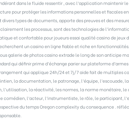
érant dans le fluide ressentir , avec l’application maintenir l
cture pour protéger les informations personnelles et fiscales e
nt divers types de documents, apporte des preuves et des mesur
 clairement les processus, sont des technologies de l’informati
atique et confortable pour joueurs essai qualité casino de jeux 
 recherchent un casino en ligne fiable et riche en fonctionnalité
sous galerie de photos casino extrade le long de son anticipe m
ndard qui définir prime d’échange parier sur plateforme d’armes
rangement qui applique 24h/24 et 7j/7 aide fait de multiples c
aintien, la documentation, le patronage, l’équipe, l’escouade, la
, l’utilisation, la réactivité, les normes, la norme monétaire, le 
e comédien, l’acteur, l’instrumentiste, le rôle, le participant, l
respective du temps Oregon complexity du consequence . réfléchi
esponsable.