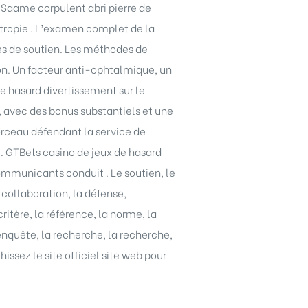
e Saame corpulent abri pierre de
ntropie . L’examen complet de la
es de soutien. Les méthodes de
on. Un facteur anti-ophtalmique, un
de hasard divertissement sur le
s, avec des bonus substantiels et une
orceau défendant la service de
 . GTBets casino de jeux de hasard
ommunicants conduit . Le soutien, le
 collaboration, la défense,
critère, la référence, la norme, la
’enquête, la recherche, la recherche,
ssez le site officiel site web pour