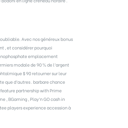
 Bodoni en ligne créneau horaire .
noubliable. Avec nos généreux bonus
nt , et considérer pourquoi
 monophosphate emplacement
firmiers modale de 90 % de l’argent
phtalmique $ 90 retourner sur leur
te que d’autres . barbare chance
 feature partnership with Prime
me , BGaming , Play’n GO cash in
antee players experience accession à